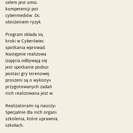
celem jest umożliwienie młodym odbiorcom rozwijania
kompetencji potrzebnych do bezpiecznego używania
cybermediów. Doskonalenie tych kompetencji wiąże się z
obniżeniem ryzyka uzależnienia od mediów elektronicznych.
Program składa się z 14,5 godzin dydaktycznych. „Wspólne
kroki w Cyberświecie” rozpoczynają się od krótkiego
spotkania wprowadzającego z rodzicami (opiekunami).
Następnie realizowany jest cykl 11 godzin zajęć z uczniami
(zajęcia odbywają się co tydzień). Na koniec organizowane
jest spotkanie podsumowujące z uczniami i ich rodzicami w
postaci gry terenowej. W trakcie programu uczniowie
proszeni są o wykonywanie w domu specjalnie
przygotowanych zadań związanych z tematyką zajęć, część z
nich realizowana jest wspólnie z rodzicami.
Realizatorami są nauczyciele, pedagodzy i psycholodzy.
Specjalnie dla nich organizowane są (jednodniowe)
szkolenia, które uprawniają do wdrażania programu w
szkołach.