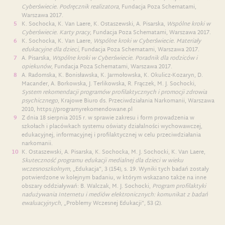
Cyberświecie. Podręcznik realizatora
, Fundacja Poza Schematami,
Warszawa 2017.
K. Sochocka, K. Van Laere, K. Ostaszewski, A. Pisarska,
Wspólne kroki w
Cyberświecie. Karty pracy
, Fundacja Poza Schematami, Warszawa 2017.
K. Sochocka, K. Van Laere,
Wspólne kroki w Cyberświecie. Materiały
edukacyjne dla dzieci
, Fundacja Poza Schematami, Warszawa 2017.
A. Pisarska,
Wspólne kroki w Cyberświecie. Poradnik dla rodziców i
opiekunów
, Fundacja Poza Schematami, Warszawa 2017.
A. Radomska, K. Bonisławska, K. Jarmołowska, K. Okulicz-Kozaryn, D.
Macander, A. Borkowska, J. Terlikowska, R. Frączek, M. J. Sochocki,
System rekomendacji programów profilaktycznych i promocji zdrowia
psychicznego
, Krajowe Biuro ds. Przeciwdziałania Narkomanii, Warszawa
2010, https://programyrekomendowane.pl
Z dnia 18 sierpnia 2015 r. w sprawie zakresu i form prowadzenia w
szkołach i placówkach systemu oświaty działalności wychowawczej,
edukacyjnej, informacyjnej i profilaktycznej w celu przeciwdziałania
narkomanii.
K. Ostaszewski, A. Pisarska, K. Sochocka, M. J. Sochocki, K. Van Laere,
Skuteczność programu edukacji medialnej dla dzieci w wieku
wczesnoszkolnym
, „Edukacja”, 3 (154), s. 19. Wyniki tych badań zostały
potwierdzone w kolejnym badaniu, w którym wskazano także na inne
obszary oddziaływań: B. Walczak, M. J. Sochocki,
Program profilaktyki
nadużywania Internetu i mediów elektronicznych: komunikat z badań
ewaluacyjnych
, „Problemy Wczesnej Edukacji”, 53 (2).