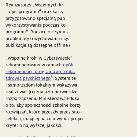
Realizatorzy „Wspólnych kroków” otrzymują dwie broszury
4
5
– opis programu
oraz karty pracy
. Dla uczniów
przygotowano specjalną publikację, przeznaczoną do
wykorzystywania podczas kolejnych spotkań w ramach
6
programu
. Rodzice otrzymują poradnik dotyczący
7
problematyki wychowania i cybermediów
. Wszystkie
publikacje są dostępne offline (drukowane).
„Wspólne kroki w Cyberświecie” to program
rekomendowany w ramach
ogólnopolskiego systemu
rekomendacji programów profilaktycznych i promocji
8
zdrowia psychicznego
. System ten stworzono, aby szkołom
i samorządom lokalnym wskazywać programy, które warto
realizować (co znalazło potwierdzenie m.in. w
9
rozporządzeniu Ministerstwa Edukacji Narodowej
). Chodzi
o to, aby społeczności szkolne korzystały ze sprawdzonych
rozwiązań, które przeszły przez sito wielowarstwowej
selekcji, mającej na celu wybór propozycji spełniających
kryteria najwyższej jakości.