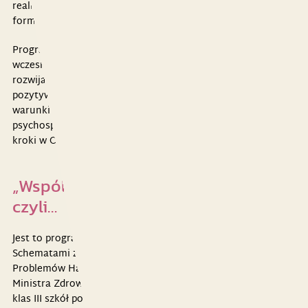
realizacji zadań rodzicielskich, negatywne wzory, różne
1
formy przemocy (fizycznej, psychicznej)
.
Programy profilaktyczne realizowane na etapie edukacji
wczesnoszkolnej powinny stwarzać rodzicom możliwość
rozwijania swoich kompetencji wychowawczych, wspierać
pozytywny klimat społeczny szkoły i tworzyć uczniom
warunki sprzyjające rozwojowi wybranych umiejętności
2
psychospołecznych
. Właśnie taką propozycją są „Wspólne
kroki w Cyberświecie”.
„Wspólne kroki w Cyberświecie”,
czyli…
Jest to program opracowany przez Fundację Poza
Schematami ze środków Funduszu Rozwiązywania
Problemów Hazardowych (pozostających w dyspozycji
3
Ministra Zdrowia)
. Program adresowany jest do uczniów
klas III szkół podstawowych i ich rodziców (opiekunów). Jego