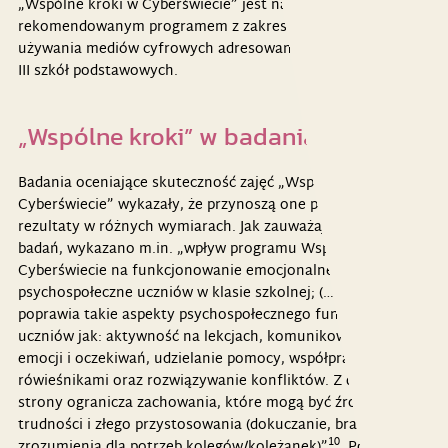
„Wspólne kroki w Cyberświecie” jest na razie jedynym
rekomendowanym programem z zakresu profilaktyki
używania mediów cyfrowych adresowanym do uczniów klas
III szkół podstawowych.
„Wspólne kroki” w badaniach
Badania oceniające skuteczność zajęć „Wspólnych kroków w
Cyberświecie” wykazały, że przynoszą one pozytywne
rezultaty w różnych wymiarach. Jak zauważają Autorzy
badań, wykazano m.in. „wpływ programu Wspólne kroki w
Cyberświecie na funkcjonowanie emocjonalne i
psychospołeczne uczniów w klasie szkolnej; (…) program
poprawia takie aspekty psychospołecznego funkcjonowania
uczniów jak: aktywność na lekcjach, komunikowanie swoich
emocji i oczekiwań, udzielanie pomocy, współpraca z
rówieśnikami oraz rozwiązywanie konfliktów. Z drugiej
strony ogranicza zachowania, które mogą być źródłem
trudności i złego przystosowania (dokuczanie, brak
10
zrozumienia dla potrzeb kolegów/koleżanek)”
. Ponadto